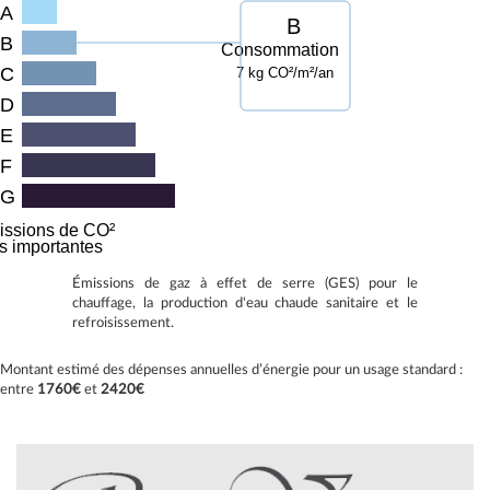
A
B
B
Consommation
C
7 kg CO²/m²/an
D
E
F
G
issions de CO²
ès importantes
Émissions de gaz à effet de serre (GES) pour le
chauffage, la production d'eau chaude sanitaire et le
refroisissement.
Montant estimé des dépenses annuelles d’énergie pour un usage standard :
entre
1760€
et
2420€