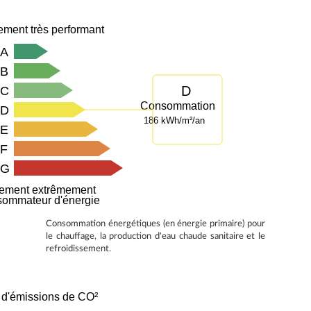
ment très performant
A
B
D
C
Consommation
D
186 kWh/m²/an
E
F
G
ement extrêmement
sommateur d'énergie
Consommation énergétiques (en énergie primaire) pour
le chauffage, la production d'eau chaude sanitaire et le
refroidissement.
 d'émissions de CO²