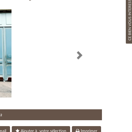
CE BIEN VOUS INTERESSE ?
Next
12
mail
Ajouter à votre sélection
Imprimer