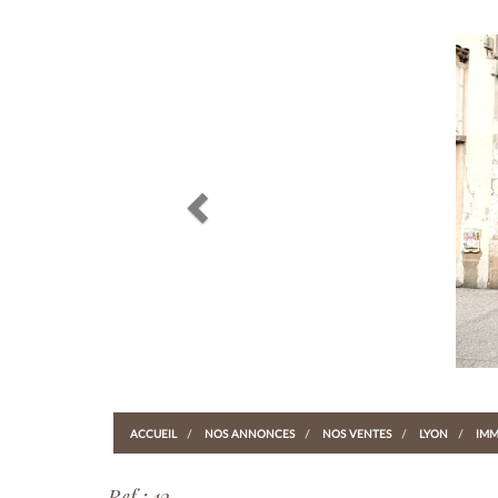
Previous
ACCUEIL
NOS ANNONCES
NOS VENTES
LYON
IMM
Ref : 12