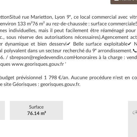
onSitué rue Marietton, Lyon 9ᵉ, ce local commercial avec vitrine
 : environ 133 m²76 m² au rez-de-chaussée : surface commerciale57
s individuelles, mais il peut facilement être réaménagé pour d’
c., sous réserve des autorisations nécessaires).Agencement ac
ier dynamique et bien desservi✔ Belle surface exploitable✔ 
ocal polyvalent dans un secteur recherché du 9ᵉ arrondissement.
. / sbrepson@regiedevendin.comHonoraires à la charge : vendeu
isques www.georisques.gouv.fr '
dget prévisionnel 1 798 €/an. Aucune procédure n'est en cour
e site Géorisques : georisques.gouv.fr.
Surface
76.14 m²