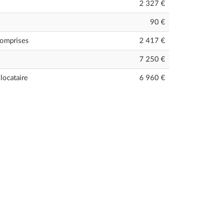
2 327 €
90 €
comprises
2 417
€
7 250 €
locataire
6 960 €