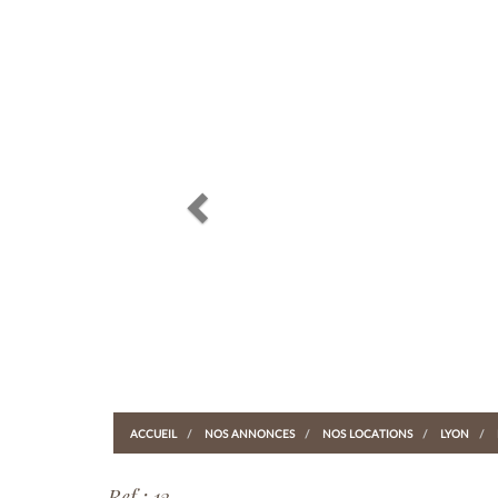
Previous
ACCUEIL
NOS ANNONCES
NOS LOCATIONS
LYON
Ref : 13