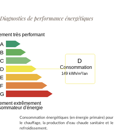
Diagnostics de performance énergétiques
ment très performant
A
B
D
C
Consommation
D
149 kWh/m²/an
E
F
G
ement extrêmement
sommateur d'énergie
Consommation énergétiques (en énergie primaire) pour
le chauffage, la production d'eau chaude sanitaire et le
refroidissement.