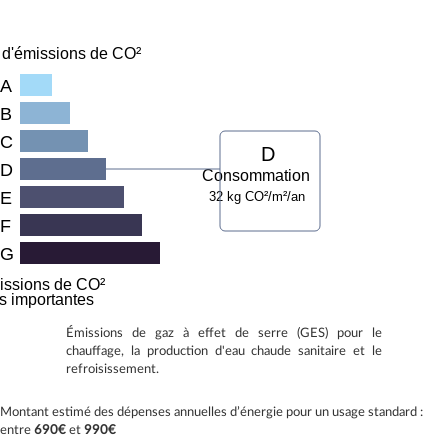
 d'émissions de CO²
A
B
C
D
D
Consommation
E
32 kg CO²/m²/an
F
G
issions de CO²
ès importantes
Émissions de gaz à effet de serre (GES) pour le
chauffage, la production d'eau chaude sanitaire et le
refroisissement.
Montant estimé des dépenses annuelles d’énergie pour un usage standard :
entre
690€
et
990€