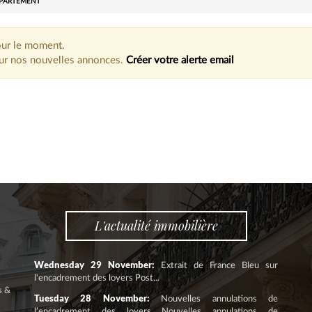
PARTEMENT
our le moment.
jour nos nouvelles annonces.
Créer votre alerte email
L'actualité immobilière
Wednesday 29 November:
Extrait de France Bleu sur
l'encadrement des loyers Post...
s &
Tuesday 28 November:
Nouvelles annulations de
l’encadrement des loyers Nouvelles annulations de