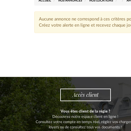
ACCUEIL
NOS ANNONCES
NOS LOCATIONS
AP
Aucune annonce ne correspond à ces critères p
Créez votre alerte en ligne et recevez chaque 
Accès client
Vous êtes client de la régie ?
Découvrez notre espace client en ligne !
Consultez votre compte en temps réel, réglez vos charge
loyers ou de consultez tous vos documents !