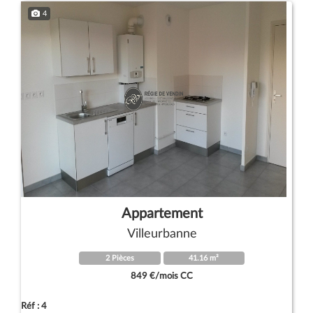
4
Appartement
Villeurbanne
2 Pièces
41.16 m²
849 €/mois CC
Réf : 4