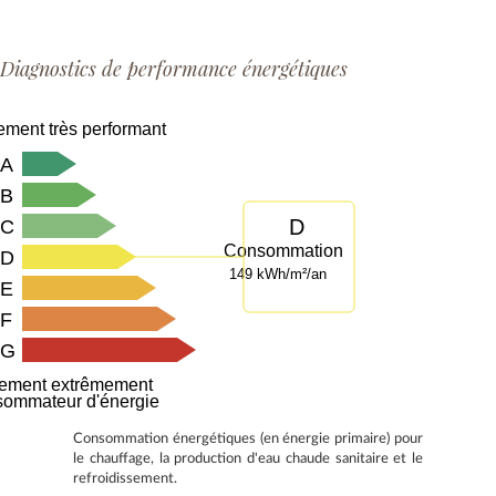
Diagnostics de performance énergétiques
ment très performant
A
B
D
C
Consommation
D
149 kWh/m²/an
E
F
G
ement extrêmement
sommateur d'énergie
Consommation énergétiques (en énergie primaire) pour
le chauffage, la production d'eau chaude sanitaire et le
refroidissement.