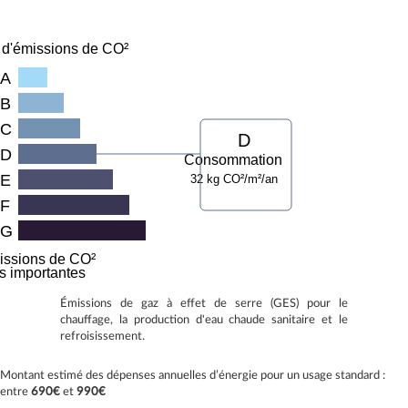
 d'émissions de CO²
A
B
C
D
D
Consommation
E
32 kg CO²/m²/an
F
G
issions de CO²
ès importantes
Émissions de gaz à effet de serre (GES) pour le
chauffage, la production d'eau chaude sanitaire et le
refroisissement.
Montant estimé des dépenses annuelles d’énergie pour un usage standard :
entre
690€
et
990€