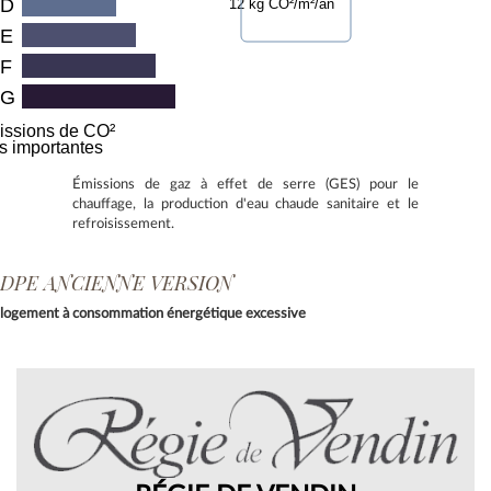
D
12 kg CO²/m²/an
E
F
G
issions de CO²
ès importantes
Émissions de gaz à effet de serre (GES) pour le
chauffage, la production d'eau chaude sanitaire et le
refroisissement.
DPE ANCIENNE VERSION
logement à consommation énergétique excessive