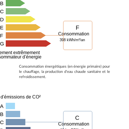
B
C
D
F
E
Consommation
F
398 kWh/m²/an
G
ement extrêmement
sommateur d'énergie
Consommation énergétiques (en énergie primaire) pour
le chauffage, la production d'eau chaude sanitaire et le
refroidissement.
 d'émissions de CO²
A
B
C
C
Consommation