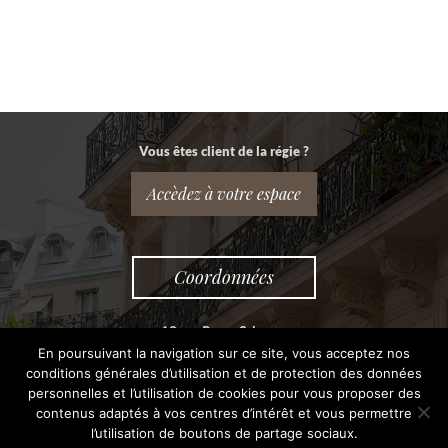
Vous êtes client de la régie ?
Accèdez à votre espace
Coordonnées
10 rue Roger Salengro
En poursuivant la navigation sur ce site, vous acceptez nos
69009 LYON
conditions générales d’utilisation et de protection des données
personnelles et l’utilisation de cookies pour vous proposer des
contenus adaptés à vos centres d’intérêt et vous permettre
Tel: 04 78 37 71 41
l’utilisation de boutons de partage sociaux.
Fax: 04 78 42 16 56