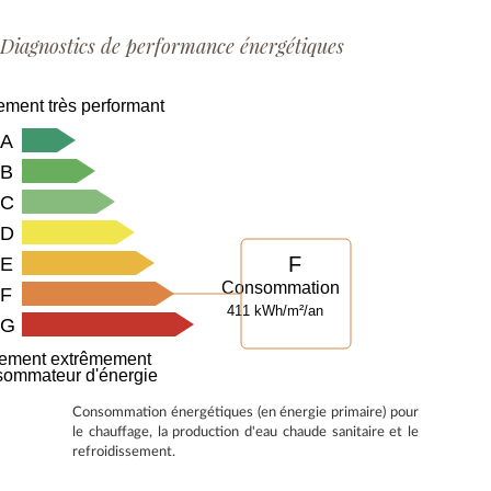
Diagnostics de performance énergétiques
ment très performant
A
B
C
D
F
E
Consommation
F
411 kWh/m²/an
G
ement extrêmement
sommateur d'énergie
Consommation énergétiques (en énergie primaire) pour
le chauffage, la production d'eau chaude sanitaire et le
refroidissement.