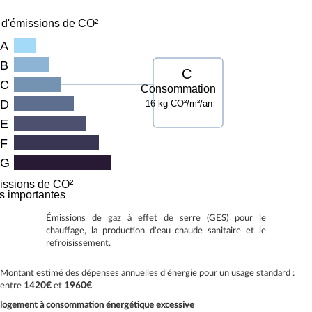
 d'émissions de CO²
A
B
C
C
Consommation
D
16 kg CO²/m²/an
E
F
G
issions de CO²
ès importantes
Émissions de gaz à effet de serre (GES) pour le
chauffage, la production d'eau chaude sanitaire et le
refroisissement.
Montant estimé des dépenses annuelles d’énergie pour un usage standard :
entre
1420€
et
1960€
logement à consommation énergétique excessive